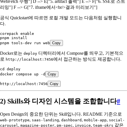
WebFetch 수행"] D --> E["5. artifact 출력"] E --> F["6. SSE로 스트
리밍"] F --> G["7. iframe에서<br/>결과 미리보기"]
공식 Quickstart에 따르면 로컬 개발 모드는 다음처럼 실행합니
다.
corepack
 enable
pnpm
 install
pnpm
 tools-dev
 run
 web
Copy
Docker로는
디렉터리에서 Compose를 띄우고, 기본적으
deploy
로
에서 접근하는 방식도 제공합니다.
http://localhost:7456
cd
 deploy
docker
 compose
 up
 -d
Copy
http://localhost:7456
Copy
2) Skills와 디자인 시스템을 조합합니다
#
Open Design의 중요한 단위는 Skill입니다. README 기준으로
,
,
,
,
web-prototype
saas-landing
dashboard
mobile-app
social-
,
,
,
,
같은
carousel
magazine-poster
pm-spec
invoice
team-okrs