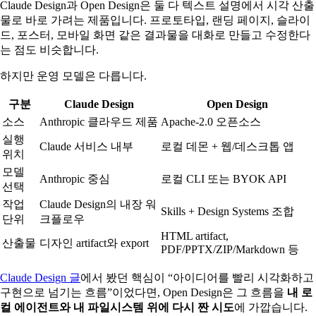
Claude Design과 Open Design은 둘 다 텍스트 설명에서 시각 산출
물로 바로 가려는 제품입니다. 프로토타입, 랜딩 페이지, 슬라이
드, 포스터, 모바일 화면 같은 결과물을 대화로 만들고 수정한다
는 점도 비슷합니다.
하지만 운영 모델은 다릅니다.
구분
Claude Design
Open Design
소스
Anthropic 클라우드 제품
Apache-2.0 오픈소스
실행
Claude 서비스 내부
로컬 데몬 + 웹/데스크톱 앱
위치
모델
Anthropic 중심
로컬 CLI 또는 BYOK API
선택
작업
Claude Design의 내장 워
Skills + Design Systems 조합
단위
크플로우
HTML artifact,
산출물
디자인 artifact와 export
PDF/PPTX/ZIP/Markdown 등
Claude Design 글
에서 봤던 핵심이 “아이디어를 빨리 시각화하고
구현으로 넘기는 흐름”이었다면, Open Design은 그 흐름을
내 로
컬 에이전트와 내 파일시스템 위에 다시 짠 시도
에 가깝습니다.