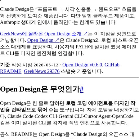
Claude Design은 “프롬프트 → 시각 산출물 → 핸드오프” 흐름을
꽤 선명하게 보여준 제품입니다. 다만 닫힌 클라우드 제품이고,
Anthropic 생태계 안에서 움직인다는 한계도 있습니다.
GeekNews에 올라온 Open Design 소개
↗
는 이 지점을 정면으로
겨냥합니다.
Open Design
↗
은 Claude Design의 로컬 퍼스트·오픈
소스 대체제를 표방하며, 사용자의 PATH에 설치된 코딩 에이전
트 CLI를 디자인 엔진처럼 연결합니다.
기준
작성 시점
·
Open Design v0.6.0
,
GitHub
2026-05-12
README
,
GeekNews 29376
스냅숏 기준입니다.
Open Design은 무엇인가
#
Open Design은 한 줄로 말하면
로컬 코딩 에이전트를 디자인 작
업용 런타임으로 묶어 주는 도구
입니다. 자체 모델을 내장하기보
다, Claude Code·Codex CLI·Gemini CLI·Cursor Agent·OpenCode
같은 이미 설치된 CLI를 감지해 작업 엔진으로 사용합니다.
공식 README는 Open Design을 “Claude Design의 오픈소스 대