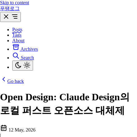
Skip to content
푸땡로그
Posts
Tags
About
Archives
Search
Go back
Open Design: Claude Design의
로컬 퍼스트 오픈소스 대체제
12 May, 2026
|