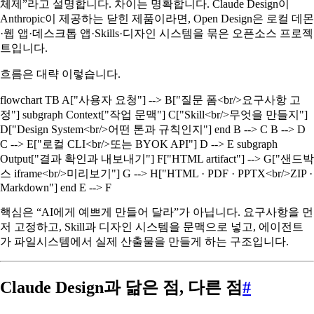
체제”라고 설명합니다. 차이는 명확합니다. Claude Design이
Anthropic이 제공하는 닫힌 제품이라면, Open Design은 로컬 데몬
·웹 앱·데스크톱 앱·Skills·디자인 시스템을 묶은 오픈소스 프로젝
트입니다.
흐름은 대략 이렇습니다.
flowchart TB A["사용자 요청"] --> B["질문 폼<br/>요구사항 고
정"] subgraph Context["작업 문맥"] C["Skill<br/>무엇을 만들지"]
D["Design System<br/>어떤 톤과 규칙인지"] end B --> C B --> D
C --> E["로컬 CLI<br/>또는 BYOK API"] D --> E subgraph
Output["결과 확인과 내보내기"] F["HTML artifact"] --> G["샌드박
스 iframe<br/>미리보기"] G --> H["HTML · PDF · PPTX<br/>ZIP ·
Markdown"] end E --> F
핵심은 “AI에게 예쁘게 만들어 달라”가 아닙니다. 요구사항을 먼
저 고정하고, Skill과 디자인 시스템을 문맥으로 넣고, 에이전트
가 파일시스템에서 실제 산출물을 만들게 하는 구조입니다.
Claude Design과 닮은 점, 다른 점
#