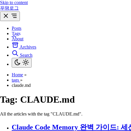
Skip to content
푸땡로그
Posts
Tags
About
Archives
Search
Home
»
tags
»
claude.md
Tag:
CLAUDE.md
All the articles with the tag "CLAUDE.md".
Claude Code Memory 완벽 가이드