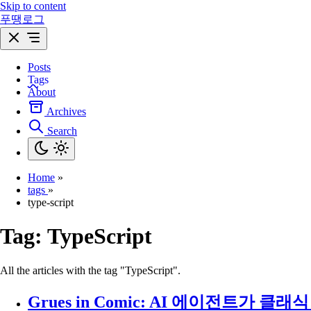
Skip to content
푸땡로그
Posts
Tags
About
Archives
Search
Home
»
tags
»
type-script
Tag:
TypeScript
All the articles with the tag "TypeScript".
Grues in Comic: AI 에이전트가 클