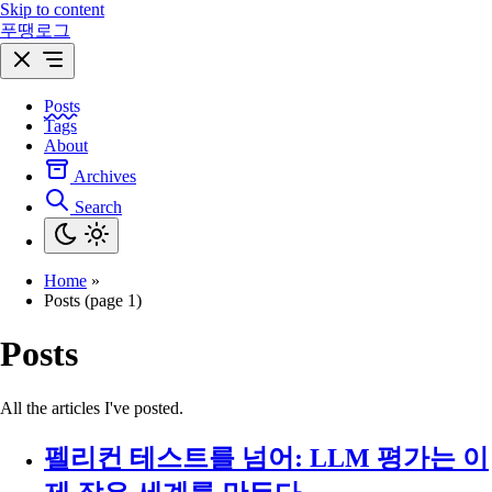
Skip to content
푸땡로그
Posts
Tags
About
Archives
Search
Home
»
Posts (page 1)
Posts
All the articles I've posted.
펠리컨 테스트를 넘어: LLM 평가는 이