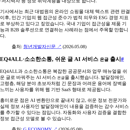
·저시력자 등 정보 취약계층을 대상으로 합니다.
기사에서는 최근 대법원의 온라인 쇼핑몰 대체 텍스트 관련 판결
이후, 민간 기업의 웹 접근성 준수가 법적 의무와 ESG 경영 지표
로 부상하고 있다고 짚었습니다. 국내 기업이 접근성을 제품 기
능과 B2B 솔루션으로 연결하는 사례라는 점에서 주목할 만합니
다.
출처:
청년개발자신문
↗
(2026.05.08)
EQ4ALL·소소한소통, 쉬운 글 AI 서비스
출시
#
온글
EQ4ALL과 소소한소통은 복잡한 공공문서와 업무 매뉴얼을 쉬
운 글로 바꿔주는 AI 서비스
을 출시했습니다. 발달장애인,
온글
고령층, 해당 분야 초보자처럼 긴 문장과 어려운 용어에 장벽을
느끼는 사용자를 위해 웹 기반 SaaS 형태로 제공됩니다.
흥미로운 점은 AI 변환만으로 끝내지 않고, 쉬운 정보 전문가와
실제 정보 사용자인 발달장애인이 내용을 검증하는 감수 서비스
를 추가할 수 있다는 점입니다. 자동화와 사용자 검증을 결합한
정보 접근성 모델로 볼 수 있습니다.
출처:
G.ECONOMY
↗
(2026.05.08)