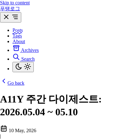
Skip to content
푸땡로그
Posts
Tags
About
Archives
Search
Go back
A11Y 주간 다이제스트:
2026.05.04 ~ 05.10
10 May, 2026
|