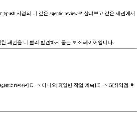
mit/push 시점의 더 깊은 agentic review로 살펴보고 같은 세션에서
고, 위험한 패턴을 더 빨리 발견하게 돕는 보조 레이어입니다.
er agentic review] D -->|아니오| F[일반 작업 계속] E --> G[취약점 후