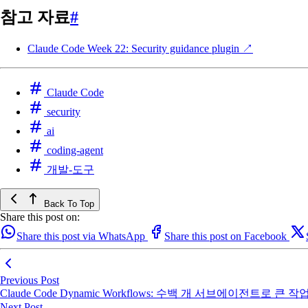
참고 자료
#
Claude Code Week 22: Security guidance plugin
↗
Claude Code
security
ai
coding-agent
개발-도구
Back To Top
Share this post on:
Share this post via WhatsApp
Share this post on Facebook
Previous Post
Claude Code Dynamic Workflows: 수백 개 서브에이전트로 큰
Next Post