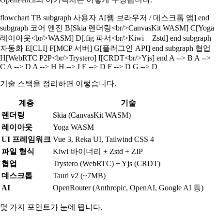
flowchart TB subgraph 사용자 A[웹 브라우저 / 데스크톱 앱] end
subgraph 코어 엔진 B[Skia 렌더링<br/>CanvasKit WASM] C[Yoga
레이아웃<br/>WASM] D[.fig 파서<br/>Kiwi + Zstd] end subgraph
자동화 E[CLI] F[MCP 서버] G[플러그인 API] end subgraph 협업
H[WebRTC P2P<br/>Trystero] I[CRDT<br/>Yjs] end A --> B A -->
C A --> D A --> H H --> I E --> D F --> D G --> D
기술 스택을 정리하면 이렇습니다.
계층
기술
렌더링
Skia (CanvasKit WASM)
레이아웃
Yoga WASM
UI 프레임워크
Vue 3, Reka UI, Tailwind CSS 4
파일 형식
Kiwi 바이너리 + Zstd + ZIP
협업
Trystero (WebRTC) + Yjs (CRDT)
데스크톱
Tauri v2 (~7MB)
AI
OpenRouter (Anthropic, OpenAI, Google AI 등)
몇 가지 포인트가 눈에 띕니다.