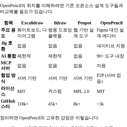
OpenPencil의 위치를 이해하려면 기존 오픈소스 설계 도구들과
비교해볼 필요가 있습니다.
항목
Excalidraw
tldraw
Penpot
OpenPencil
주요 용
화이트보드, 다
범용 드로잉
웹 기반 설
Figma 대안 설
도
이어그램
플랫폼
계 도구
계 에디터
.fig 호
없음
없음
없음
네이티브 지원
환
AI 통합
제한적
제한적
없음
90+ 도구 내장
MCP
없음
없음
없음
지원
서버
협업 방
P2P (서버 없
서버 기반
서버 기반
서버 기반
식
음)
라이선
커스텀
MIT
MPL 2.0
MIT
스
GitHub
118k+
45k+
8k+
~3k
스타
정리하면 OpenPencil의 고유한 강점은 이렇습니다.