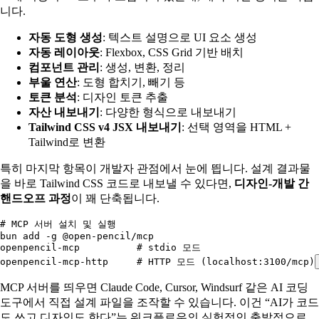
니다.
자동 도형 생성
: 텍스트 설명으로 UI 요소 생성
자동 레이아웃
: Flexbox, CSS Grid 기반 배치
컴포넌트 관리
: 생성, 변환, 정리
부울 연산
: 도형 합치기, 빼기 등
토큰 분석
: 디자인 토큰 추출
자산 내보내기
: 다양한 형식으로 내보내기
Tailwind CSS v4 JSX 내보내기
: 선택 영역을 HTML +
Tailwind로 변환
특히 마지막 항목이 개발자 관점에서 눈에 띕니다. 설계 결과물
을 바로 Tailwind CSS 코드로 내보낼 수 있다면,
디자인-개발 간
핸드오프 과정
이 꽤 단축됩니다.
# MCP 서버 설치 및 실행
bun
 add
 -g
 @open-pencil/mcp
openpencil-mcp
          # stdio 모드
openpencil-mcp-http
     # HTTP 모드 (localhost:3100/mcp)
MCP 서버를 띄우면 Claude Code, Cursor, Windsurf 같은 AI 코딩
도구에서 직접 설계 파일을 조작할 수 있습니다. 이건 “AI가 코드
도 쓰고 디자인도 한다”는 워크플로우의 실험적인 출발점으로