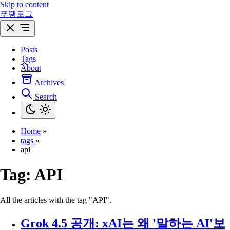
Skip to content
푸땡로그
Posts
Tags
About
Archives
Search
Home
»
tags
»
api
Tag:
API
All the articles with the tag "API".
Grok 4.5 공개: xAI는 왜 '말하는 AI'보