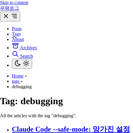
Skip to content
푸땡로그
Posts
Tags
About
Archives
Search
Home
»
tags
»
debugging
Tag:
debugging
All the articles with the tag "debugging".
Claude Code --safe-mode: 망가진 설정