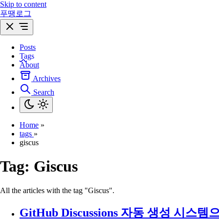
Skip to content
푸땡로그
Posts
Tags
About
Archives
Search
Home
»
tags
»
giscus
Tag:
Giscus
All the articles with the tag "Giscus".
GitHub Discussions 자동 생성 시스