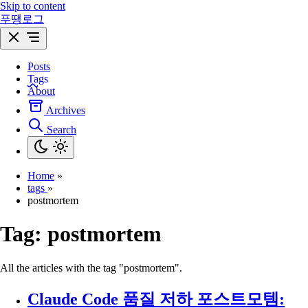
Skip to content
푸땡로그
Posts
Tags
About
Archives
Search
Home
»
tags
»
postmortem
Tag:
postmortem
All the articles with the tag "postmortem".
Claude Code 품질 저하 포스트모템: